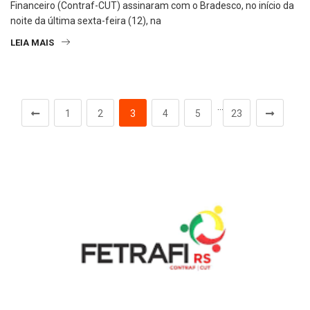
Financeiro (Contraf-CUT) assinaram com o Bradesco, no início da
noite da última sexta-feira (12), na
LEIA MAIS
…
1
2
3
4
5
23