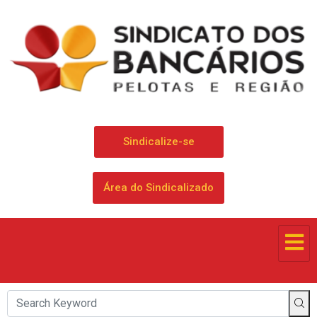
Sindicalize-se
Área do Sindicalizado