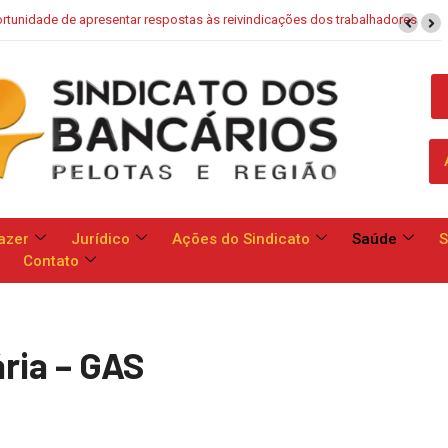
aixa: Banco apresenta proposta que chega a dobrar mensalidade
azer
Jurídico
Ações do Sindicato
Saúde
S
Contato
ria – GAS