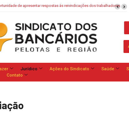
aixa: Banco apresenta proposta que chega a dobrar mensalidade
azer
Jurídico
Ações do Sindicato
Saúde
S
Contato
iação