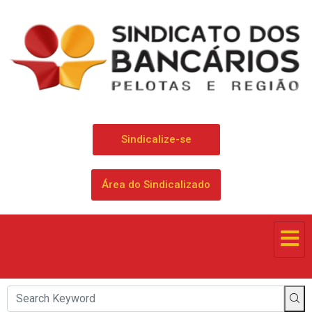
Sindicalize-se
Área do Sindicalizado