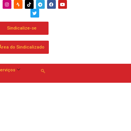
Sindicalize-se
Área do Sindicalizado
erviços