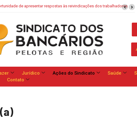
aixa: Banco apresenta proposta que chega a dobrar mensalidade
azer
Jurídico
Ações do Sindicato
Saúde
S
Contato
(a)