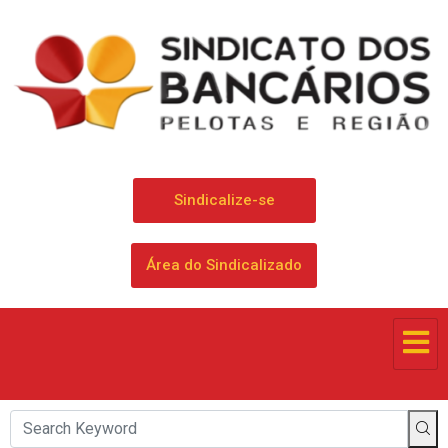
Sindicalize-se
Área do Sindicalizado