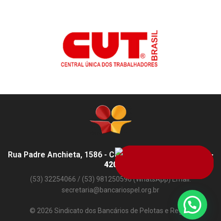
Rua Padre Anchieta, 1586 - Centro, Pelotas - RS,
96015-
420
(53) 32254066 / (53) 981250596 (WhatsApp) Email:
secretaria@bancariospel.org.br
© 2026 Sindicato dos Bancários de Pelotas e Região