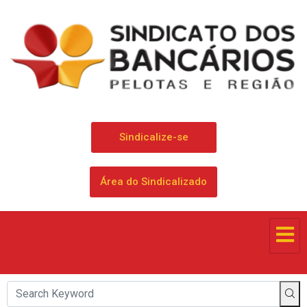
Sindicalize-se
Área do Sindicalizado