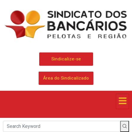
Sindicalize-se
Área do Sindicalizado