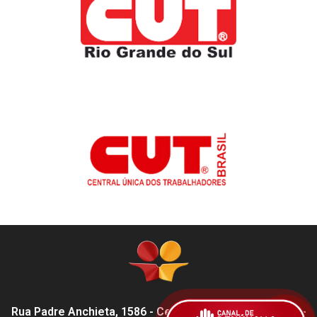
Rua Padre Anchieta, 1586 - Centro, Pelotas - RS,
96015-