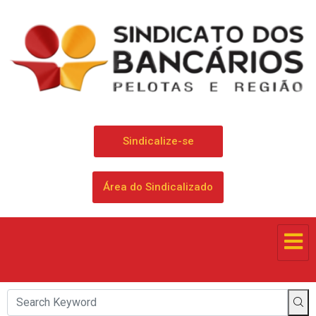
Sindicalize-se
Área do Sindicalizado