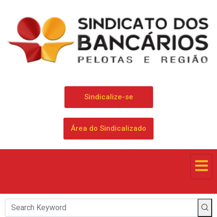
Sindicalize-se
Área do Sindicalizado