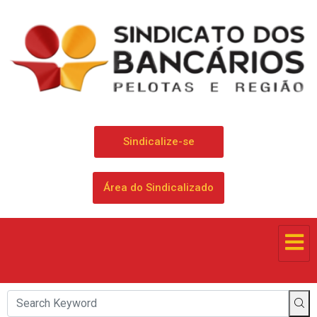
Sindicalize-se
Área do Sindicalizado