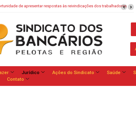
aixa: Banco apresenta proposta que chega a dobrar mensalidade
azer
Jurídico
Ações do Sindicato
Saúde
S
Contato