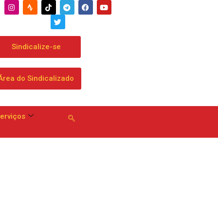
Sindicalize-se
Área do Sindicalizado
erviços