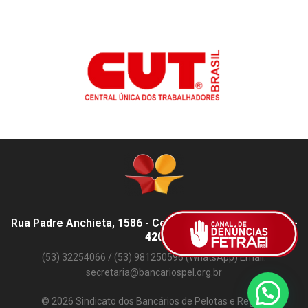
Rua Padre Anchieta, 1586 - Centro, Pelotas - RS,
96015-
420
(53) 32254066 / (53) 981250596 (WhatsApp) Email:
secretaria@bancariospel.org.br
© 2026 Sindicato dos Bancários de Pelotas e Região