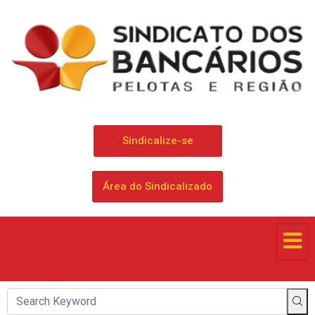
Sindicalize-se
Área do Sindicalizado