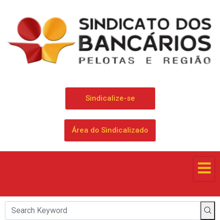
Sindicalize-se
Área do Sindicalizado