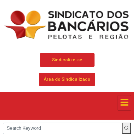
Sindicalize-se
Área do Sindicalizado