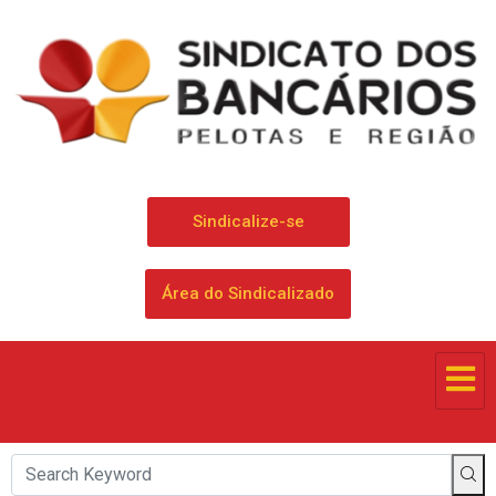
Sindicalize-se
Área do Sindicalizado