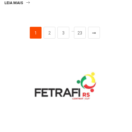
LEIA MAIS
…
1
2
3
23