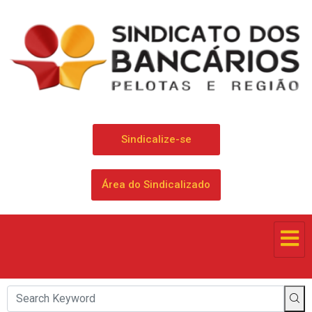
Sindicalize-se
Área do Sindicalizado