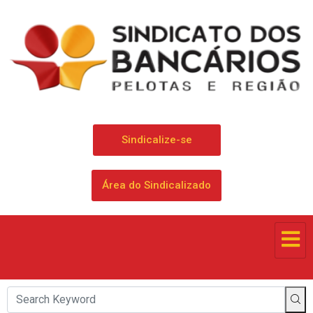
Sindicalize-se
Área do Sindicalizado