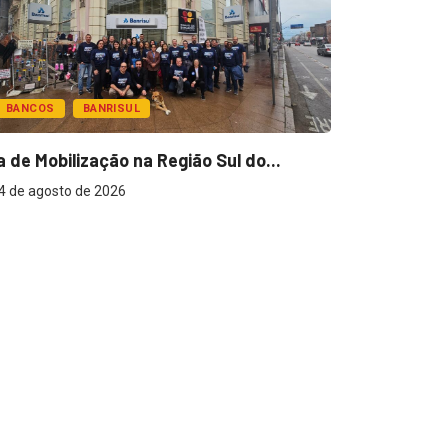
BANCOS
BANRISUL
a de Mobilização na Região Sul do...
4 de agosto de 2026
DESTAQUE
2ª etapa d