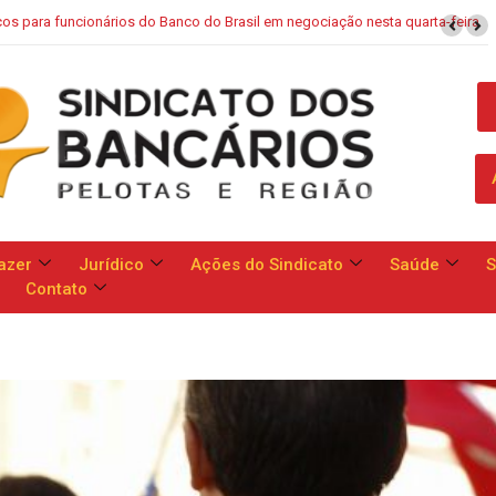
rta-feira
Campanha Nacional: bancos se comprometem a apresentar p
reivindicações da categoria no dia 13
azer
Jurídico
Ações do Sindicato
Saúde
S
Contato