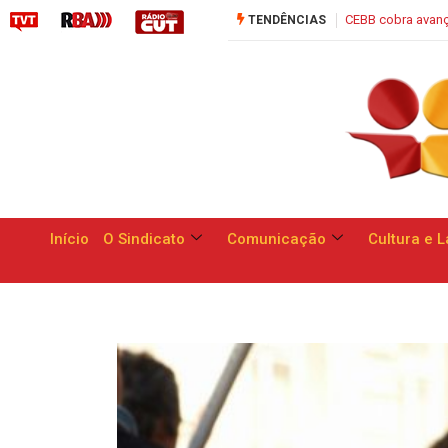
cobra avanços para funcionários do Banco do Brasil em negociação nesta qua
TENDÊNCIAS
Início
O Sindicato
Comunicação
Cultura e L