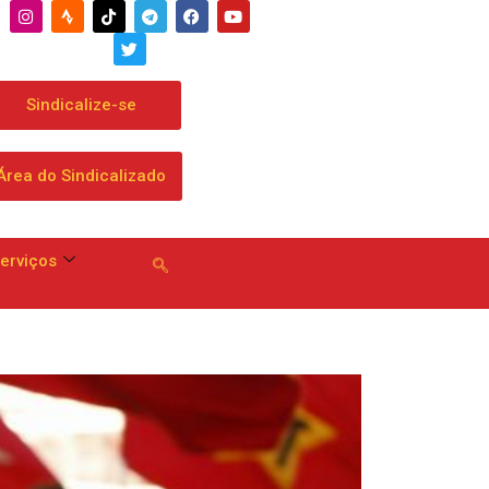
roposta geral às
Sindicalize-se
Área do Sindicalizado
erviços