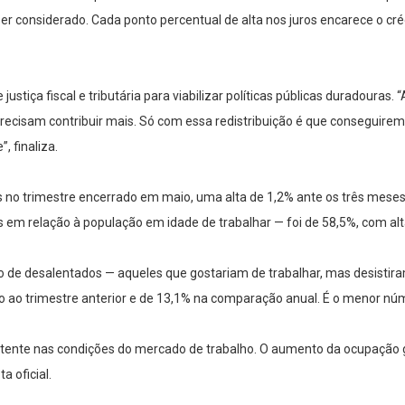
r considerado. Cada ponto percentual de alta nos juros encarece o cré
stiça fiscal e tributária para viabilizar políticas públicas duradouras.
s precisam contribuir mais. Só com essa redistribuição é que conseguir
 finaliza.
 no trimestre encerrado em maio, uma alta de 1,2% ante os três meses
m relação à população em idade de trabalhar — foi de 58,5%, com alta d
o de desalentados — aqueles que gostariam de trabalhar, mas desisti
 ao trimestre anterior e de 13,1% na comparação anual. É o menor nú
istente nas condições do mercado de trabalho. O aumento da ocupação 
 oficial.