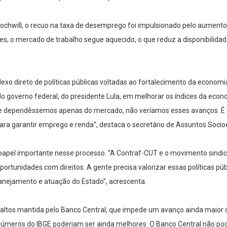
atochwill, o recuo na taxa de desemprego foi impulsionado pelo aumen
es, o mercado de trabalho segue aquecido, o que reduz a disponibilida
lexo direto de políticas públicas voltadas ao fortalecimento da econo
do governo federal, do presidente Lula, em melhorar os índices da ec
 Se dependêssemos apenas do mercado, não veríamos esses avanços. É
 para garantir emprego e renda”, destaca o secretário de Assuntos Soci
papel importante nesse processo. “A Contraf-CUT e o movimento sindi
oportunidades com direitos. A gente precisa valorizar essas políticas 
anejamento e atuação do Estado”, acrescenta.
juros altos mantida pelo Banco Central, que impede um avanço ainda mai
úmeros do IBGE poderiam ser ainda melhores. O Banco Central não pod