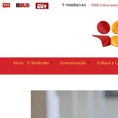
Campanha Nacional: bancos se compro
Início
O Sindicato
Comunicação
Cultura e L