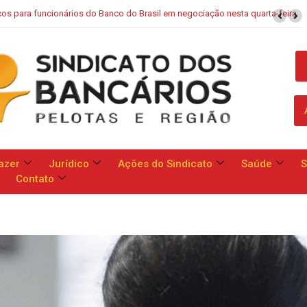
TENDÊNCIAS
metem a apresentar proposta geral às reivindicações da categoria no dia
13
azer
Jurídico
Ações do Sindicato
Saúde
S
Contato