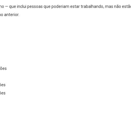
ho — que inclui pessoas que poderiam estar trabalhando, mas não estão
o anterior.
hões
ões
ões