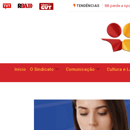
BB perde a oportunidade de apresentar respo
TENDÊNCIAS
Início
O Sindicato
Comunicação
Cultura e L