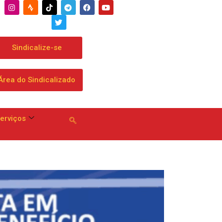
ta proposta que chega a dobrar mensalidade
Sindicalize-se
Área do Sindicalizado
erviços