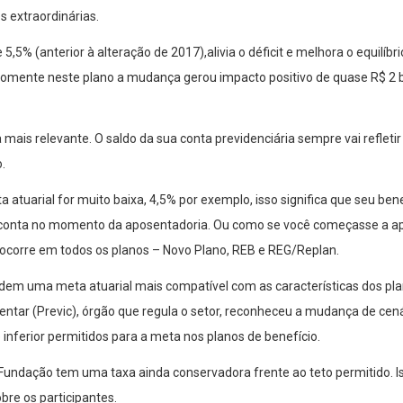
s extraordinárias.
,5% (anterior à alteração de 2017),alivia o déficit e melhora o equilí
mente neste plano a mudança gerou impacto positivo de quase R$ 2 bi
 mais relevante. O saldo da sua conta previdenciária sempre vai reflet
.
atuarial for muito baixa, 4,5% por exemplo, isso significa que seu be
conta no momento da aposentadoria. Ou como se você começasse a ap
o ocorre em todos os planos – Novo Plano, REB e REG/Replan.
dem uma meta atuarial mais compatível com as características dos plan
tar (Previc), órgão que regula o setor, reconheceu a mudança de cená
 inferior permitidos para a meta nos planos de benefício.
 Fundação tem uma taxa ainda conservadora frente ao teto permitido. 
bre os participantes.