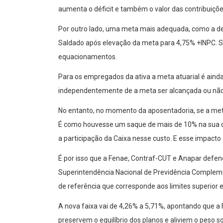
aumenta o déficit e também o valor das contribuiçõe
Por outro lado, uma meta mais adequada, como a de 5
Saldado após elevação da meta para 4,75% +INPC. So
equacionamentos.
Para os empregados da ativa a meta atuarial é ainda
independentemente de a meta ser alcançada ou não
No entanto, no momento da aposentadoria, se a meta 
É como houvesse um saque de mais de 10% na sua 
a participação da Caixa nesse custo. E esse impact
É por isso que a Fenae, Contraf-CUT e Anapar defen
Superintendência Nacional de Previdência Complemen
de referência que corresponde aos limites superior e
A nova faixa vai de 4,26% a 5,71%, apontando que a
preservem o equilíbrio dos planos e aliviem o peso so