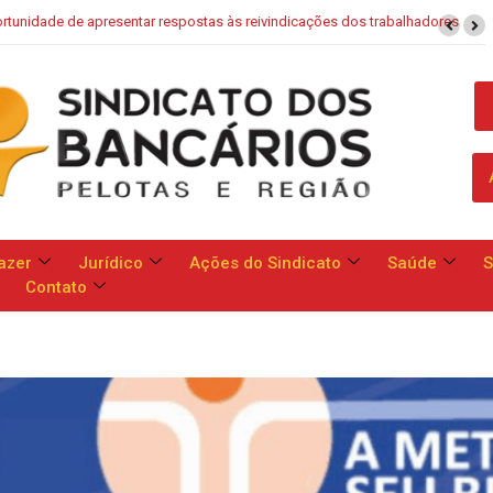
stas às reivindicações dos trabalhadores
Saúde Caixa: Banco apresen
azer
Jurídico
Ações do Sindicato
Saúde
S
Contato