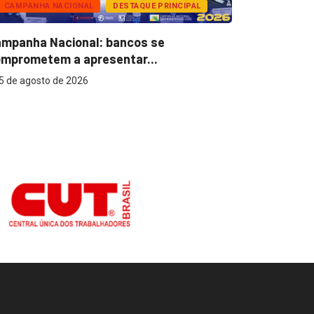
CAMPANHA NACIONAL
DESTAQUE PRINCIPAL
BANCOS
mpanha Nacional: bancos se
Super Caix
mprometem a apresentar...
reconhecer
5 de agosto de 2026
5 de agost