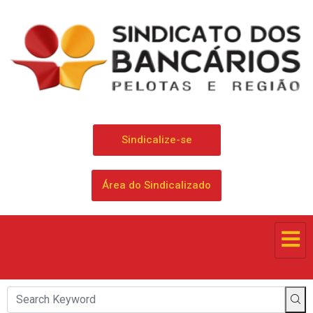
Sindicalize-se
Área do Sindicalizado