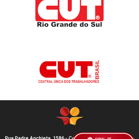
Rua Padre Anchieta, 1586 - Centro, Pelotas - RS,
96015-