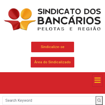
Sindicalize-se
Área do Sindicalizado