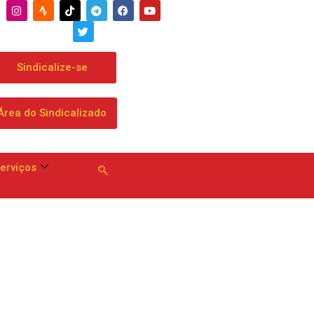
Sindicalize-se
Área do Sindicalizado
erviços