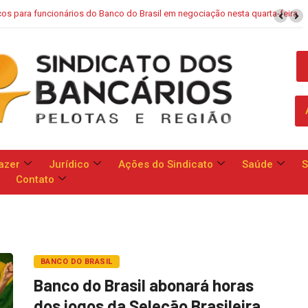
TENDÊNCIAS
metem a apresentar proposta geral às reivindicações da categoria no dia
13
azer
Jurídico
Ações do Sindicato
Saúde
S
Contato
BANCO DO BRASIL
Banco do Brasil abonará horas
dos jogos da Seleção Brasileira