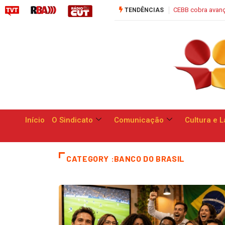
Campanha Nacional: bancos se compro
Início
O Sindicato
Comunicação
Cultura e L
CATEGORY :BANCO DO BRASIL