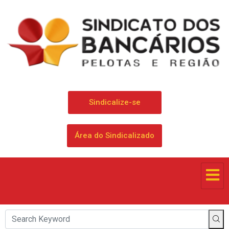
Sindicalize-se
Área do Sindicalizado