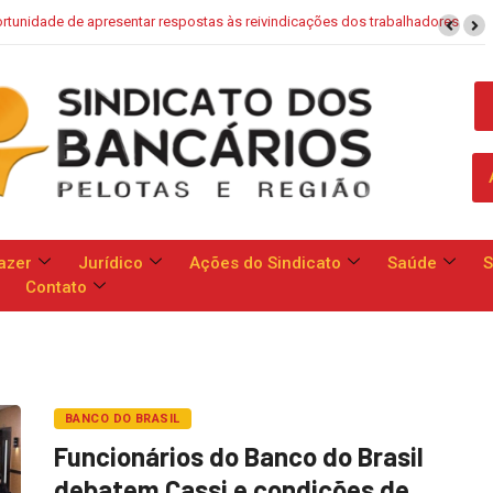
aixa: Banco apresenta proposta que chega a dobrar mensalidade
azer
Jurídico
Ações do Sindicato
Saúde
S
Contato
BANCO DO BRASIL
Funcionários do Banco do Brasil
debatem Cassi e condições de