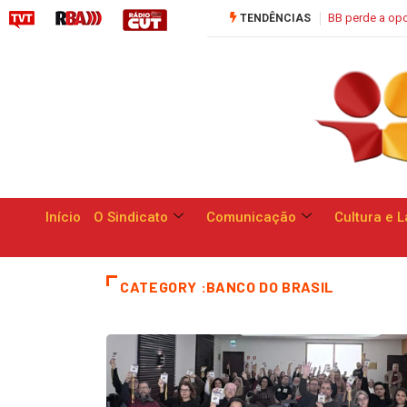
Saúde C
TENDÊNCIAS
Início
O Sindicato
Comunicação
Cultura e L
CATEGORY :BANCO DO BRASIL