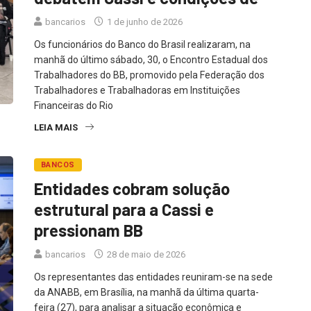
bancarios
1 de junho de 2026
Os funcionários do Banco do Brasil realizaram, na
manhã do último sábado, 30, o Encontro Estadual dos
Trabalhadores do BB, promovido pela Federação dos
Trabalhadores e Trabalhadoras em Instituições
Financeiras do Rio
LEIA MAIS
BANCOS
Entidades cobram solução
estrutural para a Cassi e
pressionam BB
bancarios
28 de maio de 2026
Os representantes das entidades reuniram-se na sede
da ANABB, em Brasília, na manhã da última quarta-
feira (27), para analisar a situação econômica e