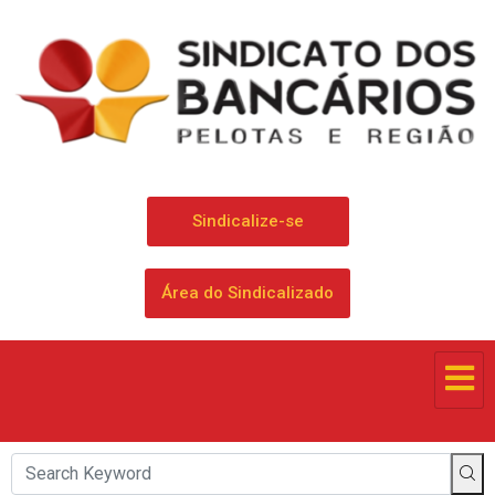
Sindicalize-se
Área do Sindicalizado