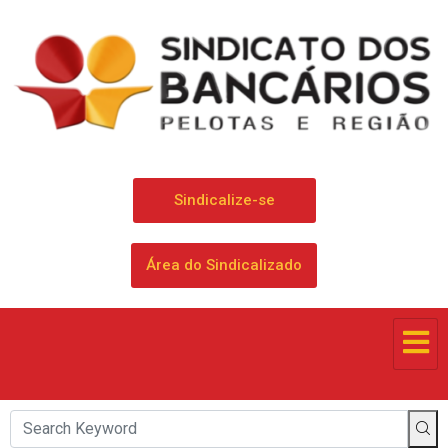
Sindicalize-se
Área do Sindicalizado