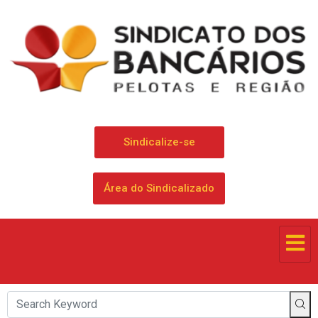
Sindicalize-se
Área do Sindicalizado