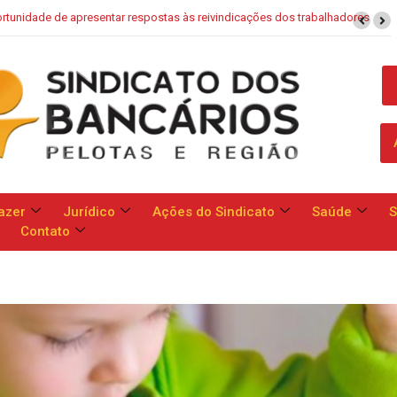
dos trabalhadores
Saúde Caixa: Banco apresenta proposta que chega 
azer
Jurídico
Ações do Sindicato
Saúde
S
Contato