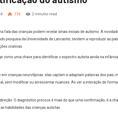
24
116
2 minutes read
 fala das crianças podem revelar sinais iniciais de autismo. A novida
do pesquisa da Universidade de Lancaster, tendem a reproduzir as pal
ões criativas.
e como uma chave para identificar o espectro autista ainda na infânci
e em crianças neurotípicas: elas captam e adaptam palavras dos pais
ral, sem modificar ou acrescentar nuances. Ao ver a interação de forma
o e direção. O diagnóstico precoce é mais do que uma confirmação, é a 
as habilidades das crianças autistas.