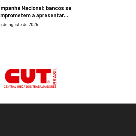
mpanha Nacional: bancos se
Super Caix
mprometem a apresentar...
reconhecer
5 de agosto de 2026
5 de agost