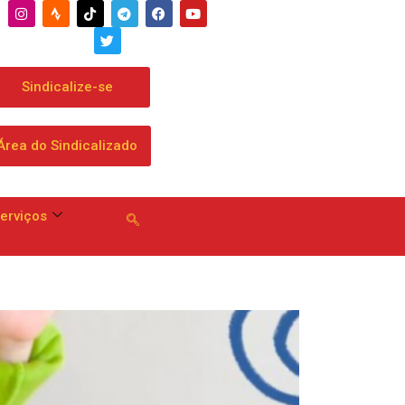
a dobrar mensalidade
Sindicalize-se
Área do Sindicalizado
erviços