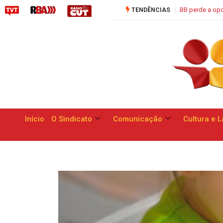
BB perde a oportunidade de apresentar respostas às reivindicações 
TENDÊNCIAS
Início
O Sindicato
Comunicação
Cultura e L