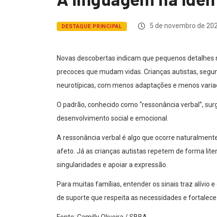
5 de novembro de 20
DESTAQUE PRINCIPAL
Novas descobertas indicam que pequenos detalhes na
precoces que mudam vidas. Crianças autistas, segun
neurotípicas, com menos adaptações e menos variaç
O padrão, conhecido como “ressonância verbal”, surg
desenvolvimento social e emocional.
A ressonância verbal é algo que ocorre naturalment
afeto. Já as crianças autistas repetem de forma lite
singularidades e apoiar a expressão.
Para muitas famílias, entender os sinais traz alívi
de suporte que respeita as necessidades e fortalece 
Fonte: Camilly Oliveira / SBBA