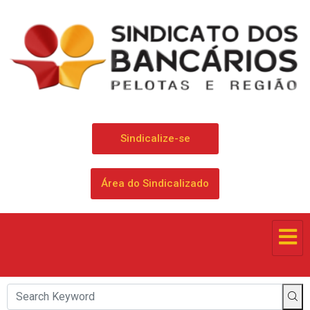
Sindicalize-se
Área do Sindicalizado