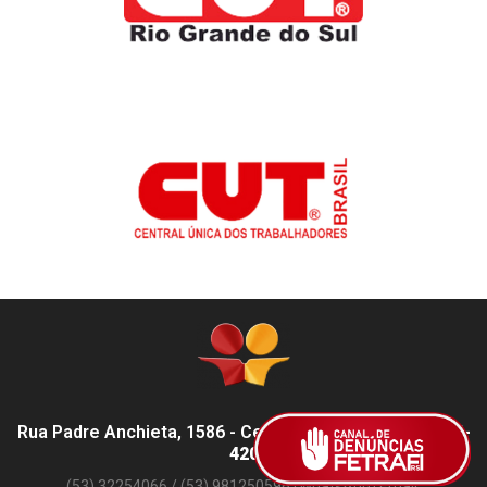
Rua Padre Anchieta, 1586 - Centro, Pelotas - RS,
96015-
420
(53) 32254066 / (53) 981250596 (WhatsApp) Email: