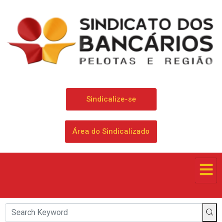
Sindicalize-se
Área do Sindicalizado