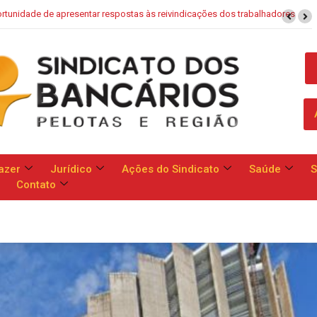
Saúde Caixa: Banco apresenta proposta que chega a dobrar mensalidad
azer
Jurídico
Ações do Sindicato
Saúde
S
Contato