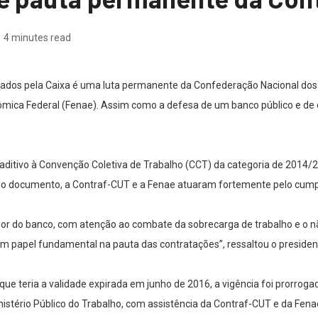
4 minutes read
ados pela Caixa é uma luta permanente da Confederação Nacional dos
mica Federal (Fenae). Assim como a defesa de um banco público e de c
aditivo à Convenção Coletiva de Trabalho (CCT) da categoria de 2014/20
o documento, a Contraf-CUT e a Fenae atuaram fortemente pelo cump
dor do banco, com atenção ao combate da sobrecarga de trabalho e o n
m papel fundamental na pauta das contratações”, ressaltou o preside
e teria a validade expirada em junho de 2016, a vigência foi prorrogada
istério Público do Trabalho, com assistência da Contraf-CUT e da Fenae,