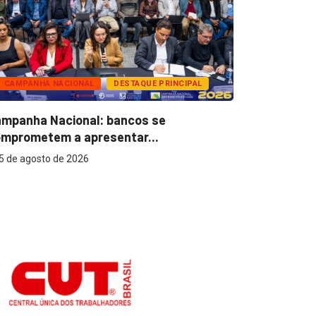
CAMPANHA NACIONAL
DESTAQUE PRINCIPAL
BANCOS
mpanha Nacional: bancos se
Super Caix
mprometem a apresentar...
reconhecer
5 de agosto de 2026
5 de agost