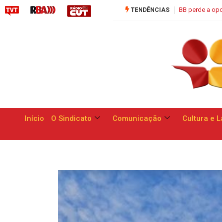
oportunidade de apresentar respostas às reivindicações dos trabalhadores
TENDÊNCIAS
Início
O Sindicato
Comunicação
Cultura e L