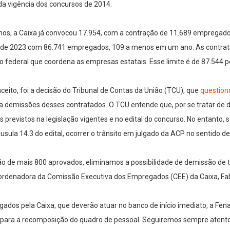
 da vigência dos concursos de 2014.
os, a Caixa já convocou 17.954, com a contração de 11.689 empregados
 de 2023 com 86.741 empregados, 109 a menos em um ano. As contrata
o federal que coordena as empresas estatais. Esse limite é de 87.544 
ceito, foi a decisão do Tribunal de Contas da União (TCU), que
question
ia demissões desses contratados. O TCU entende que, por se tratar de de
s previstos na legislação vigentes e no edital do concurso. No entanto, 
usula 14.3 do edital, ocorrer o trânsito em julgado da ACP no sentido de
ão de mais 800 aprovados, eliminamos a possibilidade de demissão de 
 coordenadora da Comissão Executiva dos Empregados (CEE) da Caixa, Fa
ados pela Caixa, que deverão atuar no banco de início imediato, a Fe
para a recomposição do quadro de pessoal. Seguiremos sempre atentos