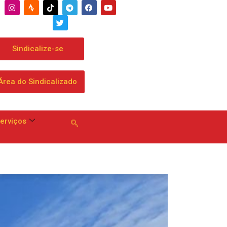
e
Sindicalize-se
Área do Sindicalizado
erviços