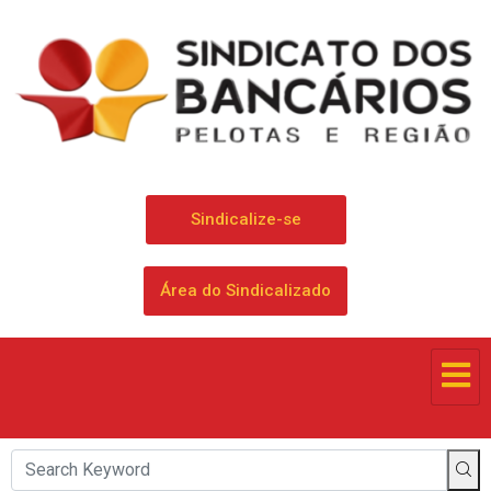
Sindicalize-se
Área do Sindicalizado