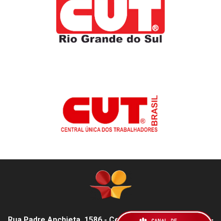
Rua Padre Anchieta, 1586 - Centro, Pelotas - RS,
96015-