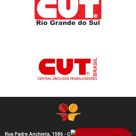
Rua Padre Anchieta, 1586 - Centro, Pelotas - RS,
96015-