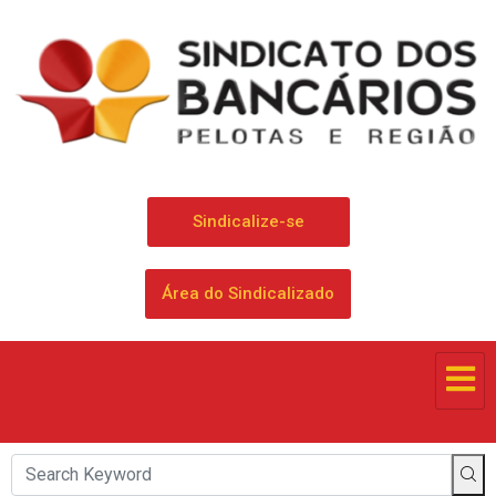
Sindicalize-se
Área do Sindicalizado