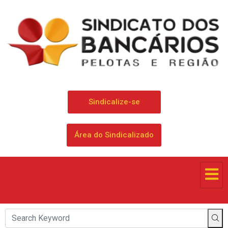
Sindicalize-se
Área do Sindicalizado