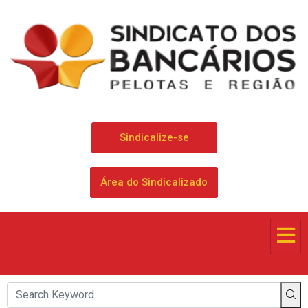
Sindicalize-se
Área do Sindicalizado