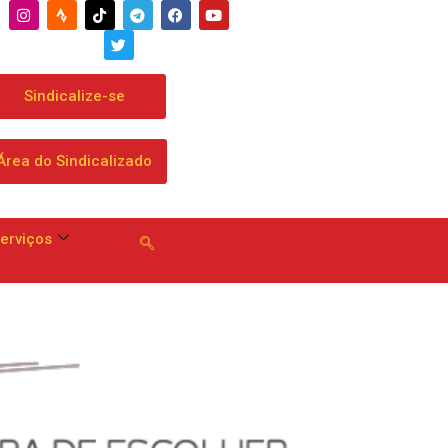
: Banco apresenta proposta que chega a dobrar mensalidade
Sindicalize-se
Área do Sindicalizado
erviços