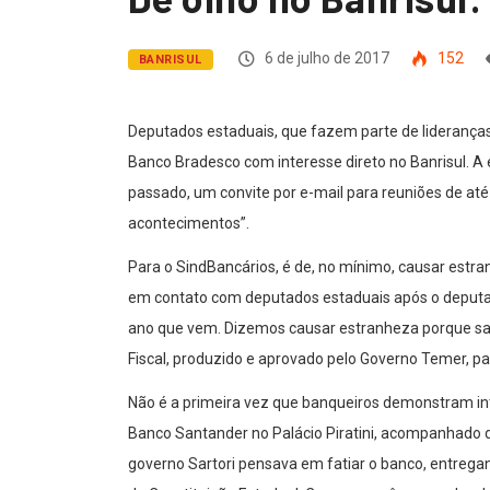
6 de julho de 2017
152
BANRISUL
Deputados estaduais, que fazem parte de liderança
Banco Bradesco com interesse direto no Banrisul. A
passado, um convite por e-mail para reuniões de até
acontecimentos”.
Para o SindBancários, é de, no mínimo, causar estra
em contato com deputados estaduais após o deputad
ano que vem. Dizemos causar estranheza porque sab
Fiscal, produzido e aprovado pelo Governo Temer, para
Não é a primeira vez que banqueiros demonstram inte
Banco Santander no Palácio Piratini, acompanhado de
governo Sartori pensava em fatiar o banco, entregan