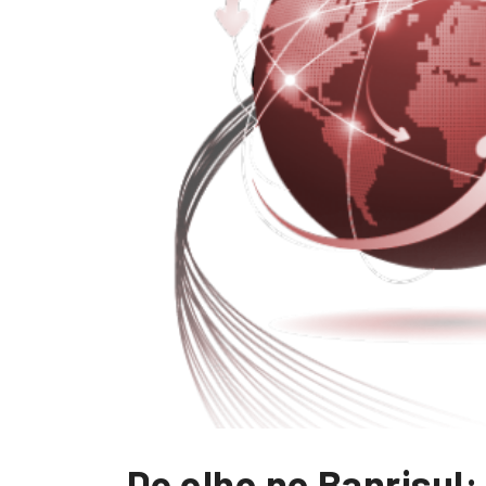
De olho no Banrisul