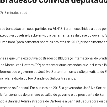
3 minutes read
s de bancadas em seus partidos na AL/RS, foram escolhidos a dedo po
 executiva Josefine Backe enviou a parlamentares da base do governo 
 uma hora “para comentar sobre os projetos de 2017, principalmente so
nheza que uma executiva do Bradesco BBI, braço internacional do Brade
o Marcel van Hattem (PP) apresentar duas emendas que incluem o Banri
emos que o governo de José Ivo Sartori tem uma visão privatista do 
 rolar a dívida do Rio Grande do Sul por três anos.
resse no Banrisul. Em outubro de 2015, o governador José Ivo Sartori 
 funcionários do primeiro escalão do governo e do presidente do Banri
do a Banrisul Administradora de Cartões e a Banrisul Seguradora ou der