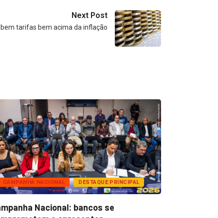
Next Post
bem tarifas bem acima da inflação
CAMPANHA NACIONAL
DESTAQUE PRINCIPAL
BANCOS
mpanha Nacional: bancos se
Super Caix