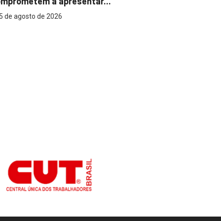
mprometem a apresentar...
reconhecer
5 de agosto de 2026
5 de agost