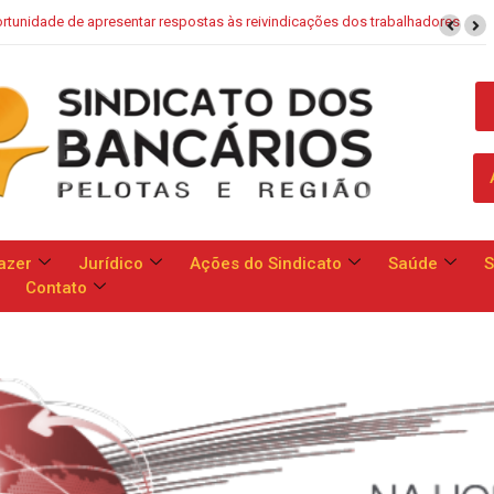
apresentar respostas às reivindicações dos trabalhadores
Saúde Caixa
azer
Jurídico
Ações do Sindicato
Saúde
S
Contato