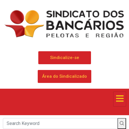
Sindicalize-se
Área do Sindicalizado