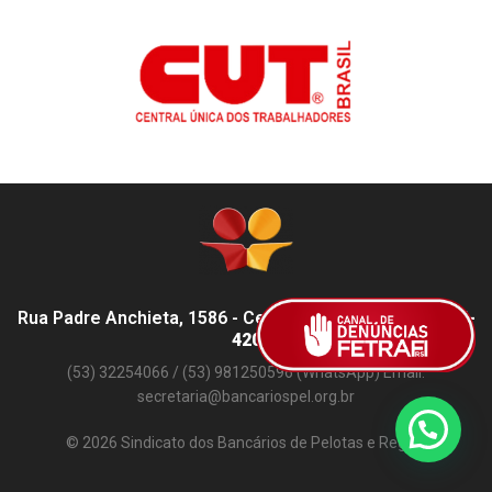
Rua Padre Anchieta, 1586 - Centro, Pelotas - RS,
96015-
420
(53) 32254066 / (53) 981250596 (WhatsApp) Email:
secretaria@bancariospel.org.br
© 2026 Sindicato dos Bancários de Pelotas e Região