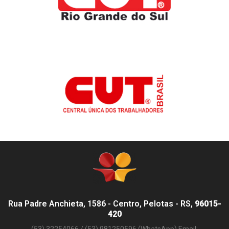
Rua Padre Anchieta, 1586 - Centro, Pelotas - RS,
96015-
420
(53) 32254066 / (53) 981250596 (WhatsApp) Email: