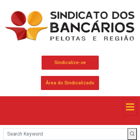
Sindicalize-se
Área do Sindicalizado