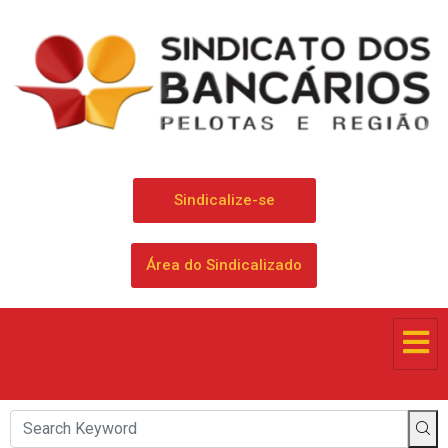
Sindicalize-se
Área do Sindicalizado