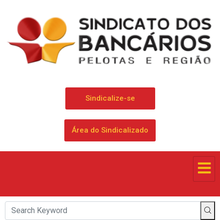
Sindicalize-se
Área do Sindicalizado