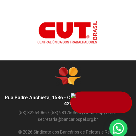
Rua Padre Anchieta, 1586 - Centro, Pelotas - RS,
96015-
420
(53) 32254066 / (53) 981250596 (WhatsApp) Email:
secretaria@bancariospel.org.br
© 2026 Sindicato dos Bancários de Pelotas e Região