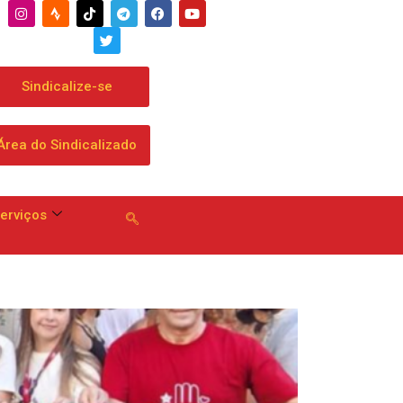
Sindicalize-se
Área do Sindicalizado
erviços