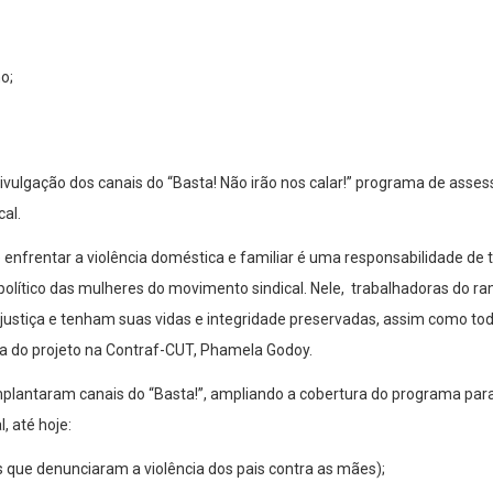
o;
 divulgação dos canais do “Basta! Não irão nos calar!” programa de asses
cal.
enfrentar a violência doméstica e familiar é uma responsabilidade de 
o político das mulheres do movimento sindical. Nele, trabalhadoras do 
justiça e tenham suas vidas e integridade preservadas, assim como todo
a do projeto na Contraf-CUT, Phamela Godoy.
mplantaram canais do “Basta!”, ampliando a cobertura do programa par
, até hoje:
 que denunciaram a violência dos pais contra as mães);