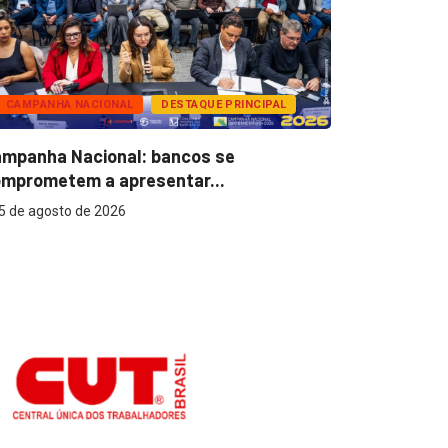
CAMPANHA NACIONAL
DESTAQUE PRINCIPAL
BANCOS
mpanha Nacional: bancos se
Super Caix
mprometem a apresentar...
reconhecer
5 de agosto de 2026
5 de agost