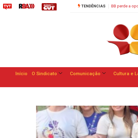
rtunidade de apresentar respostas às reivindicações dos trabalhadores
TENDÊNCIAS
Início
O Sindicato
Comunicação
Cultura e L