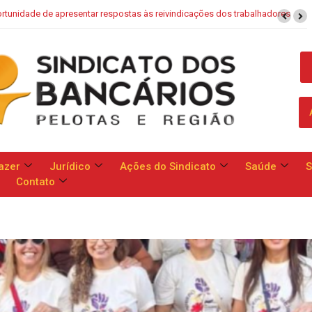
Saúde Caixa: Banco apresenta proposta que chega a dobrar mensalidade
azer
Jurídico
Ações do Sindicato
Saúde
S
Contato