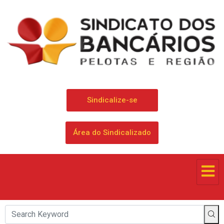
Sindicalize-se
Área do Sindicalizado