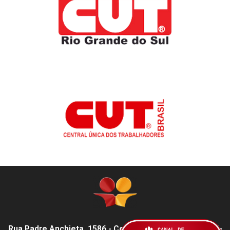
Rua Padre Anchieta, 1586 - Centro, Pelotas - RS,
96015-