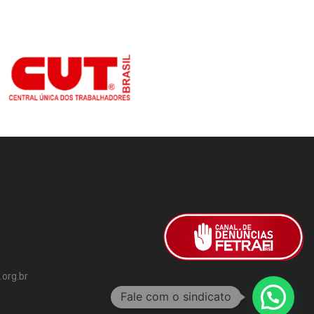
org.br