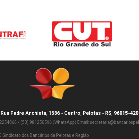
Rua Padre Anchieta, 1586 - Centro, Pelotas - RS,
96015-420
32254066 / (53) 981250596 (WhatsApp) Email:
secretaria@bancariospel.
 Sindicato dos Bancários de Pelotas e Região