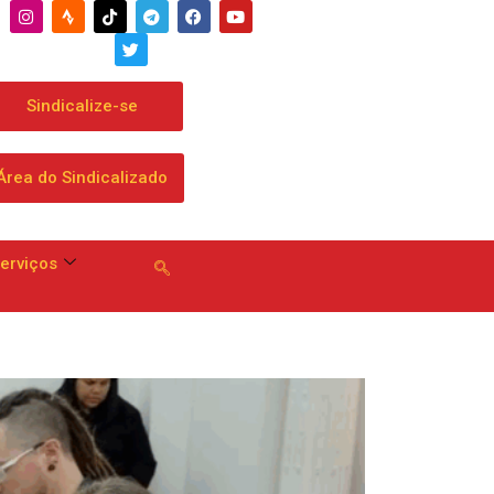
brar mensalidade
Sindicalize-se
Área do Sindicalizado
erviços