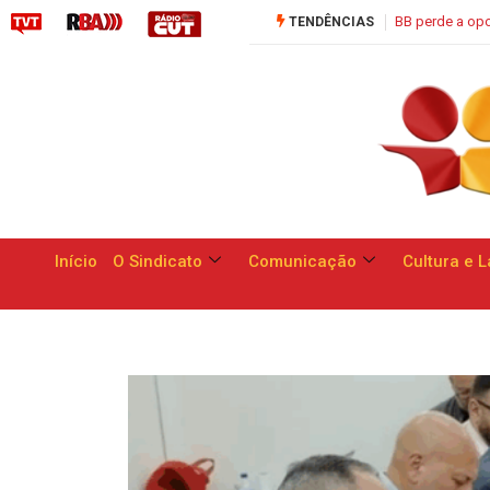
BB perde a oportunidade de apresentar respostas às reivindicações dos
TENDÊNCIAS
Início
O Sindicato
Comunicação
Cultura e L