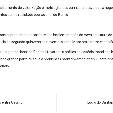
nstrumento de valorização e motivação dos banrisulenses, e que a neg
entes com a realidade operacional do Banco.
a apontar problemas decorrentes da implementação da nova estrutura de
inicio da segunda quinzena de novembro, uma Mesa para tratar especif
ura organizacional do Banrisul favorece a prática do assédio moral nos 
o grande parte relativa a problemas mentais/emocionais. Diante disso,
ndado.
o entre Cassi…
Lucro do Santa