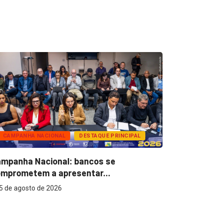
CAMPANHA NACIONAL
DESTAQUE PRINCIPAL
BANCOS
mpanha Nacional: bancos se
Super Caix
mprometem a apresentar...
reconhecer
5 de agosto de 2026
5 de agost