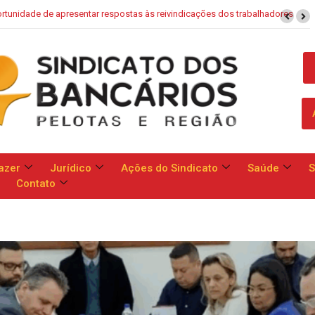
 trabalhadores
Saúde Caixa: Banco apresenta proposta que chega a do
azer
Jurídico
Ações do Sindicato
Saúde
S
Contato