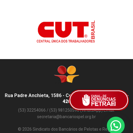
Rua Padre Anchieta, 1586 - Centro, Pelotas - RS,
96015-
420
(53) 32254066 / (53) 981250596 (WhatsApp) Email:
secretaria@bancariospel.org.br
© 2026 Sindicato dos Bancários de Pelotas e Região