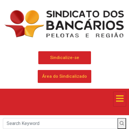
Sindicalize-se
Área do Sindicalizado