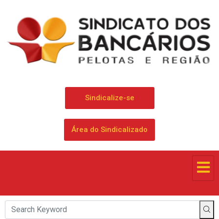
Sindicalize-se
Área do Sindicalizado