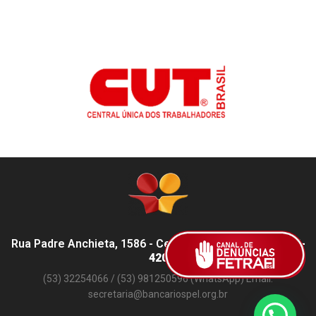
Rua Padre Anchieta, 1586 - Centro, Pelotas - RS,
96015-
420
(53) 32254066 / (53) 981250596 (WhatsApp) Email:
secretaria@bancariospel.org.br