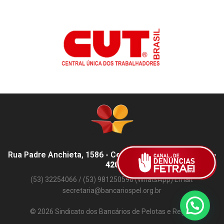
Rua Padre Anchieta, 1586 - Centro, Pelotas - RS,
96015-
420
(53) 32254066 / (53) 981250596 (WhatsApp) Email:
secretaria@bancariospel.org.br
© 2026 Sindicato dos Bancários de Pelotas e Região