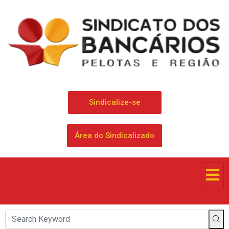
Sindicalize-se
Área do Sindicalizado