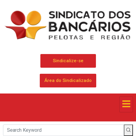
Sindicalize-se
Área do Sindicalizado