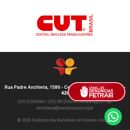
Rua Padre Anchieta, 1586 - Centro, Pelotas - RS,
96015-
420
(53) 32254066 / (53) 981250596 (WhatsApp) Email:
secretaria@bancariospel.org.br
© 2026 Sindicato dos Bancários de Pelotas e Região