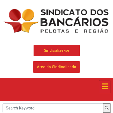
Sindicalize-se
Área do Sindicalizado